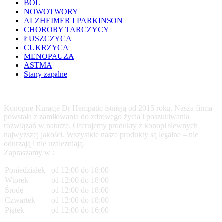
BÓL
NOWOTWORY
ALZHEIMER I PARKINSON
CHOROBY TARCZYCY
ŁUSZCZYCA
CUKRZYCA
MENOPAUZA
ASTMA
Stany zapalne
Konopne Kuracje Dr Hempatic istnieją od 2015 roku. Nasza firma
powstała z zamiłowania do zdrowego życia i poszukiwania
rozwiązań w naturze. Oferujemy produkty z konopi siewnych
najwyższej jakości. Wszystkie nasze produkty są legalne – nie
odurzają i nie uzależniają.
Zapraszamy w :
Poniedziałek
od 12:00 do 18:00
Wtorek
od 12:00 do 18:00
Środę
od 12:00 do 18:00
Czwartek
od 12:00 do 18:00
Piątek
od 12:00 do 16:00