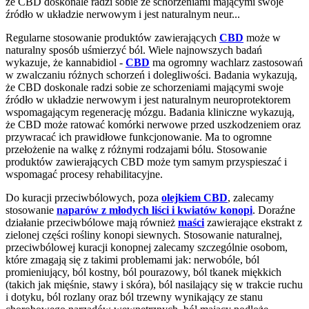
że CBD doskonale radzi sobie ze schorzeniami mającymi swoje
źródło w układzie nerwowym i jest naturalnym neur...
Regularne stosowanie produktów zawierających
CBD
może w
naturalny sposób uśmierzyć ból. Wiele najnowszych badań
wykazuje, że kannabidiol -
CBD
ma ogromny wachlarz zastosowań
w zwalczaniu różnych schorzeń i dolegliwości. Badania wykazują,
że CBD doskonale radzi sobie ze schorzeniami mającymi swoje
źródło w układzie nerwowym i jest naturalnym neuroprotektorem
wspomagającym regenerację mózgu. Badania kliniczne wykazują,
że CBD może ratować komórki nerwowe przed uszkodzeniem oraz
przywracać ich prawidłowe funkcjonowanie. Ma to ogromne
przełożenie na walkę z różnymi rodzajami bólu. Stosowanie
produktów zawierających CBD może tym samym przyspieszać i
wspomagać procesy rehabilitacyjne.
Do kuracji przeciwbólowych, poza
olejkiem CBD
, zalecamy
stosowanie
naparów z młodych liści i kwiatów konopi
. Doraźne
działanie przeciwbólowe mają również
maści
zawierające ekstrakt z
zielonej części rośliny konopi siewnych. Stosowanie naturalnej,
przeciwbólowej kuracji konopnej zalecamy szczególnie osobom,
które zmagają się z takimi problemami jak: nerwobóle, ból
promieniujący, ból kostny, ból pourazowy, ból tkanek miękkich
(takich jak mięśnie, stawy i skóra), ból nasilający się w trakcie ruchu
i dotyku, ból rozlany oraz ból trzewny wynikający ze stanu