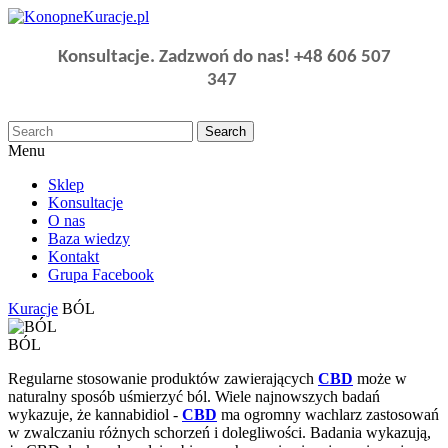
Konsultacje. Zadzwoń do nas!
+48 606 507
347
Search
Menu
Sklep
Konsultacje
O nas
Baza wiedzy
Kontakt
Grupa Facebook
Kuracje
BÓL
BÓL
Regularne stosowanie produktów zawierających
CBD
może w
naturalny sposób uśmierzyć ból. Wiele najnowszych badań
wykazuje, że kannabidiol -
CBD
ma ogromny wachlarz zastosowań
w zwalczaniu różnych schorzeń i dolegliwości. Badania wykazują,