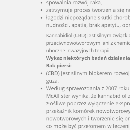
spowalnia rozwój raka,
zatrzymuje proces tworzenia się
łagodzi niepożądane skutki choro
nudności, apatia, brak apetytu, ob
Kannabidiol (CBD) jest silnym związ
przeciwnowotworowymi ani z chemiot
uboczne inwazyjnych terapii.
Wykaz niektórych badań działan
Rak piersi:
(CBD) jest silnym blokerem rozwoj
guza.
Według sprawozdania z 2007 roku 
McAllister wynika, że kannabidiol 
złośliwe poprzez wyłączenie ekspres
przekaźnik komórek nowotworowy
nowotworowych i tworzenie się prz
co może być przełomem w leczeniu