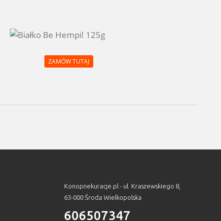
ZAMÓW TUTAJ
Konopnekuracje.pl - ul. Kraszewskiego 8,
63-000 Środa Wielkopolska
606507347