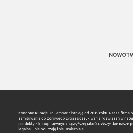
NOWOT
Konopne Kuracje Dr Hempatic istnieją od 2015 roku. Nasza firma 
zamiłowania do zdrowego życia i poszukiwania rozwiązań w natu
produkty z konopi siewnych najwyższej jakości. Wszystkie nasze p
legalne – nie odurzają i nie uzależniają.