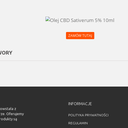
ZAMÓW TUTAJ
WORY
INFORMACJE
powstała z
rze. Oferujemy
POLITYKA PRYWATNOŚCI
rodukty są
REGULAMIN