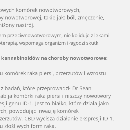
 nowych komórek nowotworowych,
by nowotworowej, takie jak:
ból
, zmęczenie,
niżony nastrój.
kiem przeciwnowotworowym, nie koliduje z lekami
erapią, wspomaga organizm i łagodzi skutki
ia kannabinoidów na choroby nowotworowe:
u komórek raka piersi, przerzutów i wzrostu
z badań, które przeprowadził Dr Sean
zabija komórki raka piersi i niszczy nowotwory
ji genu ID-1. Jest to białko, które działa jako
ch, powodując inwazję komórek
erzutów. CBD wycisza działanie ekspresji ID-1,
 złośliwych form raka.