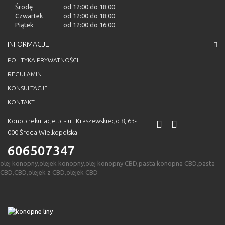
Środę
od 12:00 do 18:00
Czwartek
od 12:00 do 18:00
Piątek
od 12:00 do 16:00
INFORMACJE
POLITYKA PRYWATNOŚCI
REGULAMIN
KONSULTACJE
KONTAKT
Konopnekuracje.pl - ul. Kraszewskiego 8, 63-
000 Środa Wielkopolska
606507347
olej konopny,olejek konopny,olej konopny CBD,pasta konopna CBD,pasta
CBD,CBD,olejek z CBD,olejek CBD