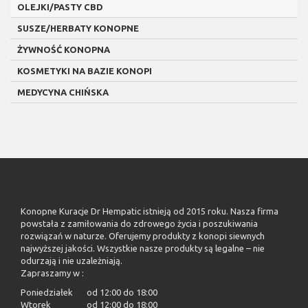
OLEJKI/PASTY CBD
SUSZE/HERBATY KONOPNE
ŻYWNOŚĆ KONOPNA
KOSMETYKI NA BAZIE KONOPI
MEDYCYNA CHIŃSKA
Konopne Kuracje Dr Hempatic istnieją od 2015 roku. Nasza firma
powstała z zamiłowania do zdrowego życia i poszukiwania
rozwiązań w naturze. Oferujemy produkty z konopi siewnych
najwyższej jakości. Wszystkie nasze produkty są legalne – nie
odurzają i nie uzależniają.
Zapraszamy w :
Poniedziałek
od 12:00 do 18:00
Wtorek
od 12:00 do 18:00