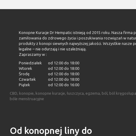
Konopne Kuracje Dr Hempatic istnieją od 2015 roku. Nasza firma 
zamiłowania do zdrowego życia i poszukiwania rozwiązań w natu
produkty z konopi siewnych najwyższej jakości. Wszystkie nasze p
legalne – nie odurzają i nie uzależniają.
Zapraszamy w :
Poniedziałek
od 12:00 do 18:00
Wtorek
od 12:00 do 18:00
Środę
od 12:00 do 18:00
Czwartek
od 12:00 do 18:00
Piątek
od 12:00 do 16:00
CBD, konopie, konopne kuracje, łuszczyca, egzema, ból, ból kręgosłup
bóle menstruacyjne
Od konopnej liny do