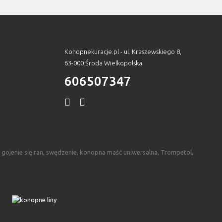
Konopnekuracje.pl - ul. Kraszewskiego 8,
63-000 Środa Wielkopolska
606507347
 gojenie się ran, swędzenie, konopna maść uniwersalna, Trompetol,