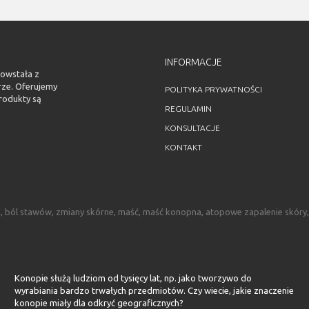
INFORMACJE
powstała z
rze. Oferujemy
POLITYKA PRYWATNOŚCI
rodukty są
REGULAMIN
KONSULTACJE
KONTAKT
a, ból stawów, zmiany skórne, maść, maść konopna, atopowe zapalenie skóry,
Konopie służą ludziom od tysięcy lat, np. jako tworzywo do
wyrabiania bardzo trwałych przedmiotów. Czy wiecie, jakie znaczenie
konopie miały dla odkryć geograficznych?