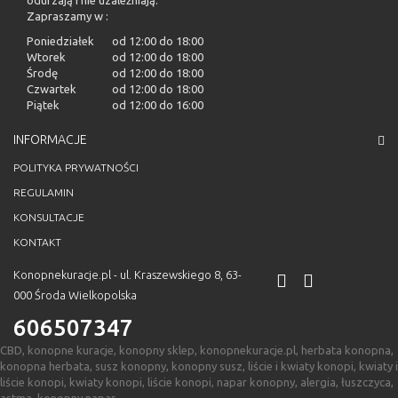
odurzają i nie uzależniają.
Zapraszamy w :
Poniedziałek
od 12:00 do 18:00
Wtorek
od 12:00 do 18:00
Środę
od 12:00 do 18:00
Czwartek
od 12:00 do 18:00
Piątek
od 12:00 do 16:00
INFORMACJE
POLITYKA PRYWATNOŚCI
REGULAMIN
KONSULTACJE
KONTAKT
Konopnekuracje.pl - ul. Kraszewskiego 8, 63-
000 Środa Wielkopolska
606507347
CBD, konopne kuracje, konopny sklep, konopnekuracje.pl, herbata konopna,
konopna herbata, susz konopny, konopny susz, liście i kwiaty konopi, kwiaty i
liście konopi, kwiaty konopi, liście konopi, napar konopny, alergia, łuszczyca,