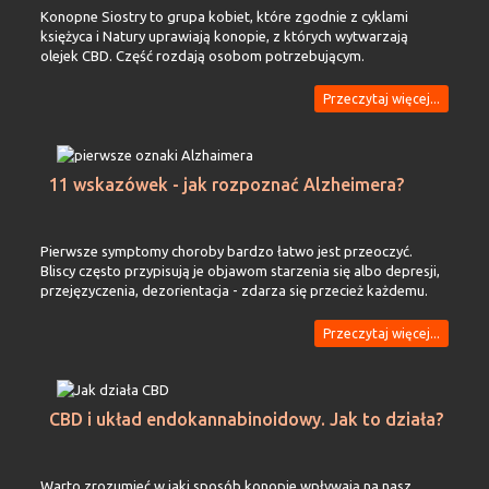
Konopne Siostry to grupa kobiet, które zgodnie z cyklami
księżyca i Natury uprawiają konopie, z których wytwarzają
olejek CBD. Część rozdają osobom potrzebującym.
Przeczytaj więcej...
11 wskazówek - jak rozpoznać Alzheimera?
Pierwsze symptomy choroby bardzo łatwo jest przeoczyć.
Bliscy często przypisują je objawom starzenia się albo depresji,
przejęzyczenia, dezorientacja - zdarza się przecież każdemu.
Przeczytaj więcej...
CBD i układ endokannabinoidowy. Jak to działa?
Warto zrozumieć w jaki sposób konopie wpływają na nasz