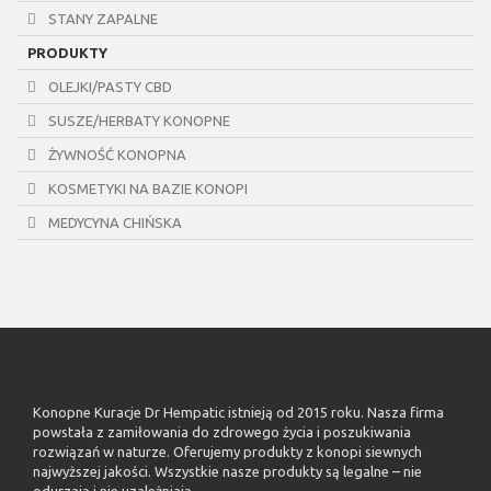
STANY ZAPALNE
PRODUKTY
OLEJKI/PASTY CBD
SUSZE/HERBATY KONOPNE
ŻYWNOŚĆ KONOPNA
KOSMETYKI NA BAZIE KONOPI
MEDYCYNA CHIŃSKA
Konopne Kuracje Dr Hempatic istnieją od 2015 roku. Nasza firma
powstała z zamiłowania do zdrowego życia i poszukiwania
rozwiązań w naturze. Oferujemy produkty z konopi siewnych
najwyższej jakości. Wszystkie nasze produkty są legalne – nie